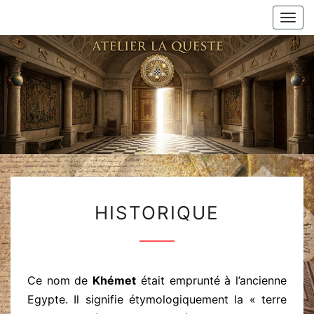
Togg
navi
Esprit
D’écoute
Et De
Tolérance
Mutuelle
HISTORIQUE
HISTORIQUE
Ce nom de
Khémet
était emprunté à l’ancienne
Egypte. Il signifie étymologiquement la « terre